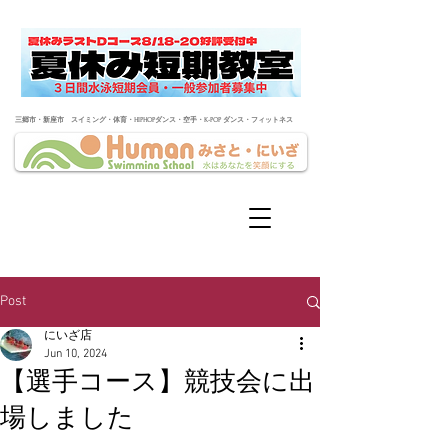
​三郷市・新座市 スイミング・体育・HIPHOPダンス・空手・K-POP ダンス・フィットネス
Post
にいざ店
Jun 10, 2024
【選手コース】競技会に出
場しました