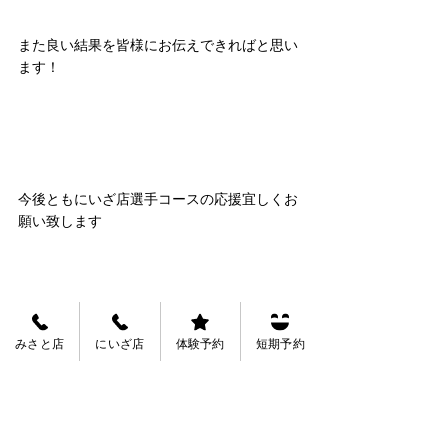
また良い結果を皆様にお伝えできればと思い
ます！
今後ともにいざ店選手コースの応援宜しくお
願い致します
あらきせんせい
みさと店
にいざ店
体験予約
短期予約
ヒューマンスイミングスクール・にいざ
新座市大和田2-5-51
048-485-9164