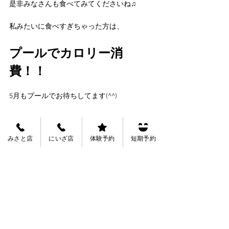
是非みなさんも食べてみてくださいね♫
私みたいに食べすぎちゃった方は、
プールでカロリー消
費！！
5月もプールでお待ちしてます(^^)
みさと店
にいざ店
体験予約
短期予約
よしなが先生
ヒューマンスイミングスクール・にいざ
新座市大和田2-5-51
Tags:
にいざ店お知らせ