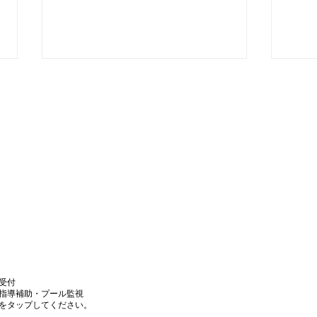
夏休み短期教室プラス1DAY
夏休
って何？
水泳
いて
受付
泳指導補助・プール監視
」をタップしてください。