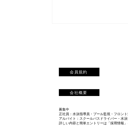
会員規約
水の中でぶくぶく ― 水中呼
気はなぜ泳ぎの基礎になるの
会社概要
か
募集中
正社員：水泳指導員・プール監視・フロント
​アルバイト：スクールバスドライバー・水
​詳しい内容と簡単エントリーは「採用情報