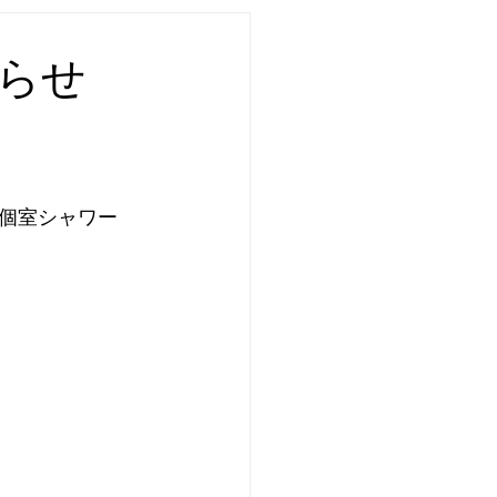
らせ
・個室シャワー　
！