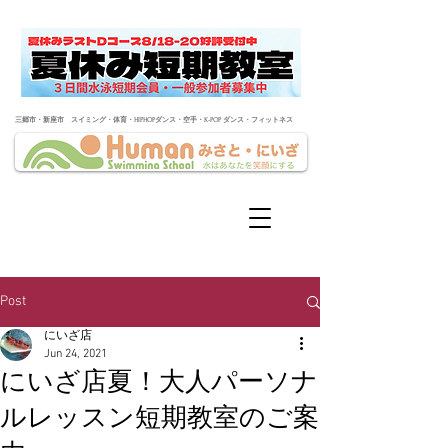
​三郷市・新座市 スイミング・体育・HIPHOPダンス・空手・K-POP ダンス・フィットネス
Post
にいざ店
Jun 24, 2021
にいざ店夏！大人パーソナ
ルレッスン短期教室のご案