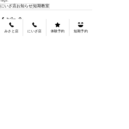
Tags:
にいざ店お知らせ
短期教室
みさと店
にいざ店
体験予約
短期予約
See All
Recent Posts
会員規約
会社概要
募集中
正社員：水泳指導員・プール監視・フロント受
付