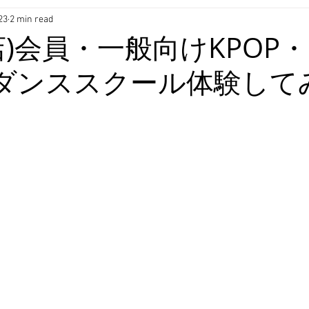
23
2 min read
店)会員・一般向けKPOP・
OPダンススクール体験して