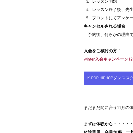
レッスン開始
レッスン終了後、先
フロントにてアンケ
キャンセルされる場合
　予約後、何らかの理由でキャ
入会をご検討の方！
winter入会キャンペーン
K-POP HIPHOPダン
まだまだ間に合う11月の
まずは体験から・・・・
体験費用　
会員:無料　一般