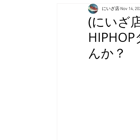
にいざ店
Nov 14, 20
(にいざ
HIPH
んか？