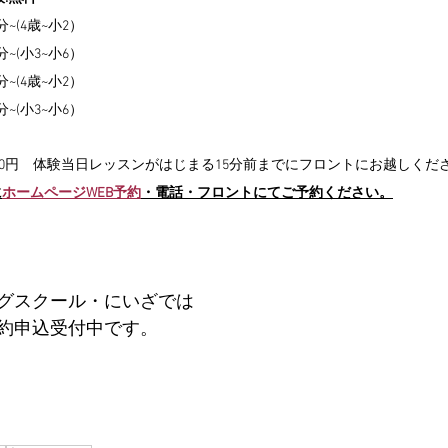
~(4歳~小2）
~(小3~小6）
~(4歳~小2）
~(小3~小6）
:0円　体験当日レッスンがはじまる15分前までにフロントにお越しくだ
に
ホームページWEB予約
・電話・フロントにてご予約ください。
グスクール・にいざでは
約申込受付中です。