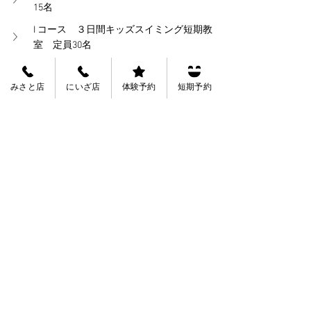
15名
I コース　３日間キッズスイミング短期教
室　定員30名
Jコース　２日間体験水泳教室　定員30名
みさと店
にいざ店
体験予約
短期予約
Kコース　３日間会員限定テスト前特訓練
習会　定員30名
Lコース　３日間跳び箱短期教室　定員15
名
Mコース　３日間水泳短期教室　定員60名
Tags:
にいざ店お知らせ
お知らせ
キャンペーン