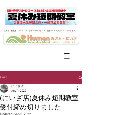
​三郷市・新座市 スイミング・体育・HIPHOPダンス・空手・K-POP ダンス・フィットネス
Post
にいざ店
Aug 1, 2022
(にいざ店)夏休み短期教室
受付締め切りました
Updated:
Sep 5, 2022