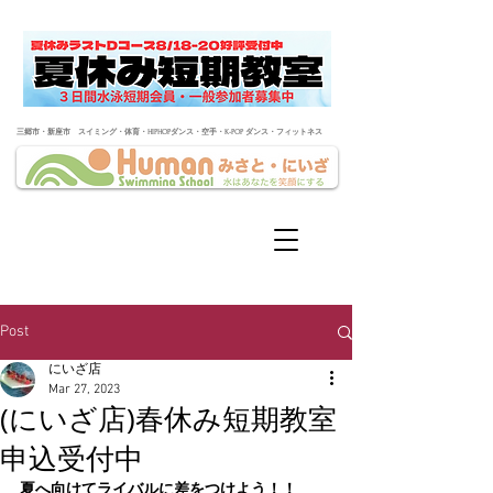
​三郷市・新座市 スイミング・体育・HIPHOPダンス・空手・K-POP ダンス・フィットネス
Post
にいざ店
Mar 27, 2023
(にいざ店)春休み短期教室
申込受付中
夏へ向けてライバルに差をつけよう！！