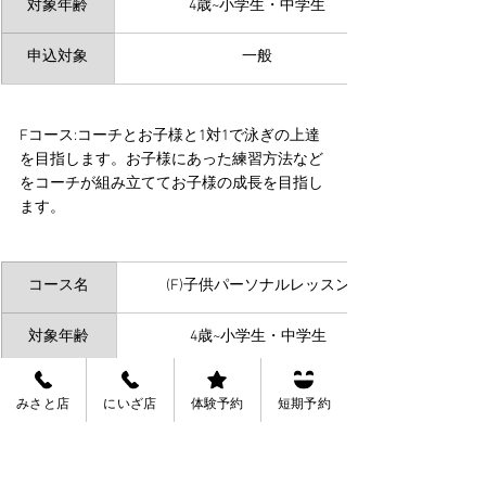
対象年齢
4歳~小学生・中学生
申込対象
一般
Fコース:コーチとお子様と1対1で泳ぎの上達
を目指します。お子様にあった練習方法など
をコーチが組み立ててお子様の成長を目指し
ます。
コース名
(F)子供パーソナルレッスン
対象年齢
4歳~小学生・中学生
申込対象
会員・一般
みさと店
にいざ店
体験予約
短期予約
Gコース:コーチと1対1でご要望にお応えして