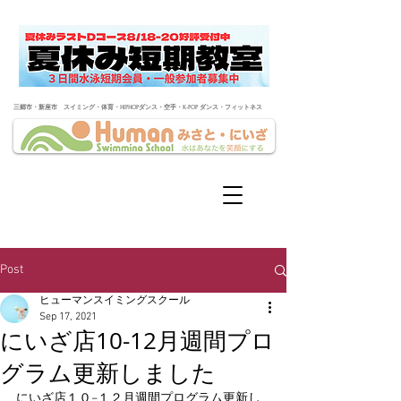
​三郷市・新座市 スイミング・体育・HIPHOPダンス・空手・K-POP ダンス・フィットネス
Post
ヒューマンスイミングスクール
Sep 17, 2021
にいざ店10-12月週間プロ
グラム更新しました
にいざ店１０−１２月週間プログラム更新し