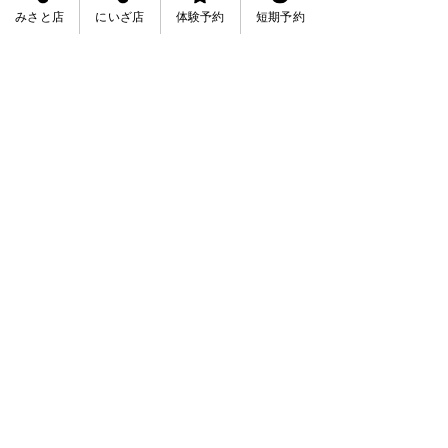
みさと店
にいざ店
体験予約
短期予約
See All
Recent Posts