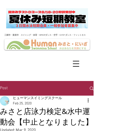
​三郷市・新座市 スイミング・体育・HIPHOPダンス・空手・K-POP ダンス・フィットネス
Post
ヒューマンスイミングスクール
Feb 25, 2020
みさと店泳力検定&水中運
動会【中止となりました】
Updated:
Mar 9, 2020