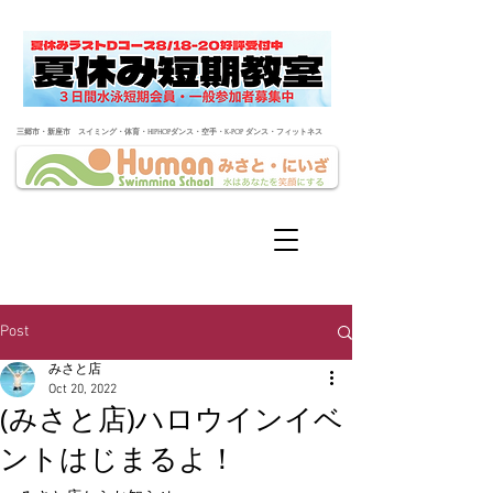
​三郷市・新座市 スイミング・体育・HIPHOPダンス・空手・K-POP ダンス・フィットネス
Post
みさと店
Oct 20, 2022
(みさと店)ハロウインイベ
ントはじまるよ！