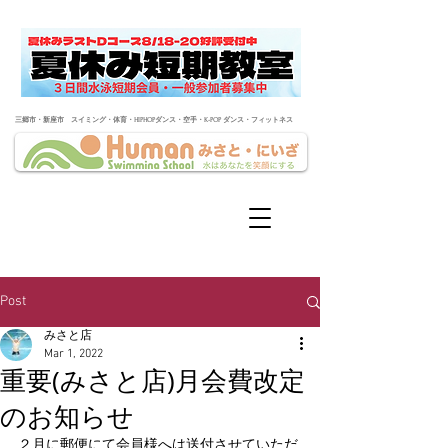
​三郷市・新座市 スイミング・体育・HIPHOPダンス・空手・K-POP ダンス・フィットネス
Post
みさと店
Mar 1, 2022
重要(みさと店)月会費改定
のお知らせ
２月に郵便にて会員様へは送付させていただ