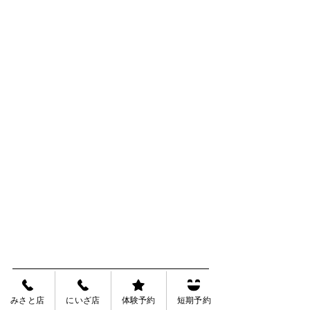
みさと店
にいざ店
体験予約
短期予約
6月28日（日）スケジュール表　
PDFでみる