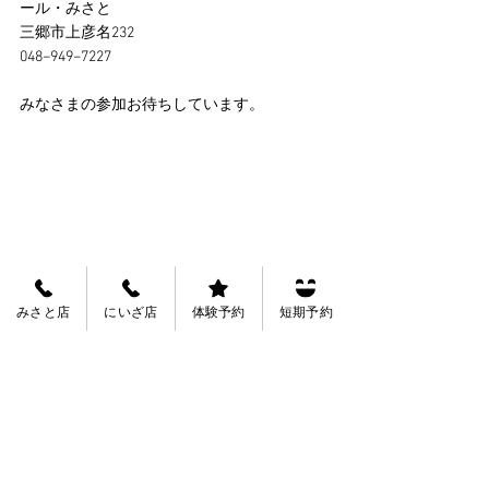
ール・みさと
三郷市上彦名232
048−949−7227
みなさまの参加お待ちしています。
Tags:
みさと店お知らせ
お知らせ
みさと店
にいざ店
体験予約
短期予約
See All
Recent Posts