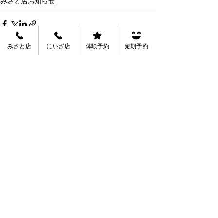
みさと店お知らせ
みさと店
にいざ店
体験予約
短期予約
See All
Recent Posts
会員規約
会社概要
募集中
正社員：水泳指導員・プール監視・フロント受
付
(みさと店)水中運動会申込
4月度施設利用
​アルバイト：スクールバスドライバー・水泳指