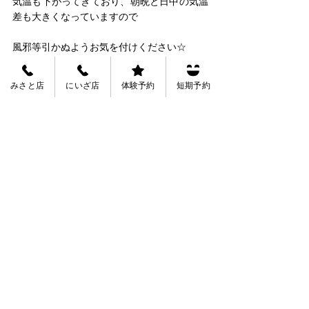
気温も下がってきており、朝晩と日中の気温
差も大きくなっていますので
風邪等引かぬようお気を付けください☆
みさと店
にいざ店
体験予約
短期予約
以上、おおくらがお届けしました☆
See All
Recent Posts