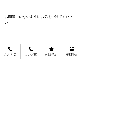
お間違いのないようにお気をつけてくださ
い！
みさと店
にいざ店
体験予約
短期予約
4月から、また皆様のお越しをお待ちしてお
ります！
まつもと先生
ヒューマンスイミングスクール・にいざ
新座市大和田2-5-51
048-485-9164