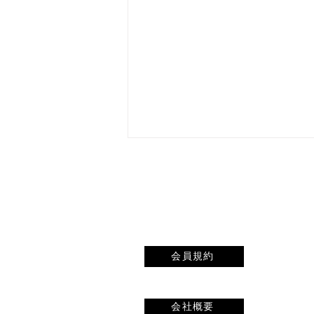
会員規約
水の中でぶくぶく ― 水中呼
気はなぜ泳ぎの基礎になるの
会社概要
か