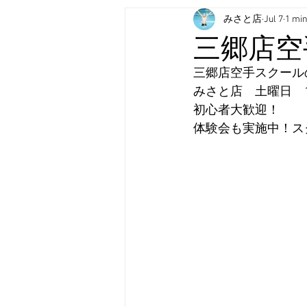
みさと店
Jul 7
1 min
三郷店空
三郷店空手スクール
みさと店　土曜日　10:
初心者大歓迎！
体験会も実施中！スク