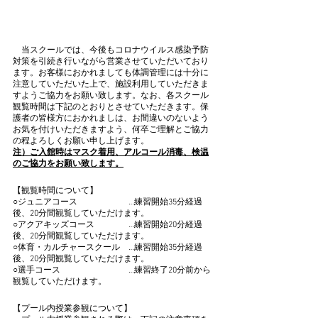
　当スクールでは、今後もコロナウイルス感染予防
対策を引続き行いながら営業させていただいており
ます。お客様におかれましても体調管理には十分に
注意していただいた上で、施設利用していただきま
すようご協力をお願い致します。なお、各スクール
観覧時間は下記のとおりとさせていただきます。保
護者の皆様方におかれましは、お間違いのないよう
お気を付けいただきますよう、何卒ご理解とご協力
の程よろしくお願い申し上げます。
注）ご入館時はマスク着用、アルコール消毒、検温
のご協力をお願い致します。
【観覧時間について】
○ジュニアコース　　　　　　…練習開始35分経過
後、20分間観覧していただけます。
○アクアキッズコース　　　　…練習開始20分経過
後、20分間観覧していただけます。
○体育・カルチャースクール　…練習開始35分経過
後、20分間観覧していただけます。
○選手コース　　　　　　　　…練習終了20分前から
観覧していただけます。
【プール内授業参観について】