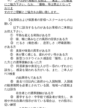
　※2　
プール内へ移動する際は、「素足」での観覧
にご協力下さい。なお、「履物」等は禁止となって
おりま
すのでご理解とご協力をお願い致します
。
　【会員様および保護者の皆様へスクールからのお
願い】
　　　以下に該当するものがあるお客様のご来館は
お控え下さい。
　　①　平熱を超える発熱がある方
　　②　咳、喉に痛みなどの風邪の症状がある方
　　③　だるさ（倦怠感）、息苦しさ（呼吸困難）
がある方
　　④　臭覚や味覚の異常がある方
　　⑤　体が重く感じる、疲れやすい等がある方
　　⑥　新型コロナウイルス感染症「陽性」とされ
た方との濃厚接触があった方
　　⑦　同居家族や身近な人が①～⑤のいずれかに
該当し、感染を疑われる方がいる。また、ご本人が
PCR検査
　　　　の結果待ちである方
　　⑧　過去10日以内に政府から入国制限、入国後
の観察期間を必要とされている国、地域への渡航ま
たは該当
　　　　在住者との濃厚接触がある方
　　⑨　通学する小・中学校で感染者が発生し、休
校や外出自粛の指示が出ている場合は、その指示に
従い練習