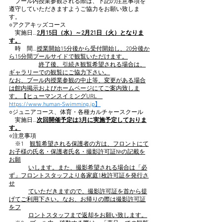
　プール内授業参観される際は、下記の注意事項を
遵守していただきますようご協力をお願い致しま
す。
○アクアキッズコース
　実施日…
2月15日（水）～2月21日（火）となりま
す。
　時　間…
授業開始15分後から受付開始し、20分後か
ら15分間プールサイドで観覧いただけます。
終了後、引続き観覧希望される場合は、
ギャラリーでの観覧にご協力下さい。
なお、プール内授業参観の中止等、変更がある場合
は館内掲示およびホームページにてご案内致しま
す。【ヒューマンスイミングURL　
https://www.human-Swimming.jp】
○ジュニアコース、体育・各種カルチャースクール
　実施日…
次回開催予定は3月に実施予定しておりま
す。
○注意事項
　※1　
観覧希望される保護者の方は、フロントにて
お子様の氏名・保護者氏名・撮影許可証№の記載を
お願
いします。また、撮影希望される場合は「必
ず」フロントスタッフより各家庭1枚許可証を発行さ
せ
ていただきますので、撮影許可証を首から提
げてご利用下さい。なお、お帰りの際は撮影許可証
をフ
ロントスタッフまで返却をお願い致します。