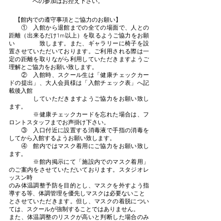
　　　　への参加はお控え下さい。
　【館内での遵守事項とご協力のお願い】
　　①　入館から退館までの全ての場面で、人との
距離（出来るだけ1m以上）を取るようご協力をお願
い　　　　致します。また、ギャラリーに椅子を設
置させていただいております。ご利用される際は一
定の距離を取りながら利用していただきますようご
理解とご協力をお願い致します。
　　②　入館時、スクール生は「健康チェックカー
ドの提出」、大人会員様は「入館チェック表」へ記
載後入館
　　　　していただきますようご協力をお願い致し
ます。
　　　　※健康チェックカードを忘れた場合は、フ
ロントスタッフまでお声掛け下さい。
　　③　入口付近に設置する消毒液で手指の消毒を
してから入館するようお願い致します。
　　④　館内ではマスク着用にご協力をお願い致し
ます。
　　　　※館内掲示にて「施設内でのマスク着用」
のご案内をさせていただいております。スタジオレ
ッスン時
のみ体温調整予防を目的とし、マスクを外すよう指
導する等、体調管理を優先しマスクは必要ないこと
とさせていただきます。但し、マスクの着脱につい
ては、スクールが強制することではありません。
また、体温調整のリスクが高いと判断した場合のみ