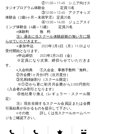
　　　　　　　　　　②11:00～11:45　シニア向けス
タジオプログラム体験会　　　　 定員10名
　　　　　　　　　　③12:00～12:45　アクアキッズ
体験会（2歳6ヶ月～未就学児） 定員20名
　　　　　　　　　　④13:00～14:00　ジュニアスイ
ミング体験会（4歳～12歳）　　 定員20名
　　　○体験料　　　無　料　
注）過去に当スクール体験経験の無い方に限
らせていただきます。
　　　○参加申込　　2023年2月6日（月）11:00より
受付開始となります。
　　　○申込締切　　2023年2月24日（金）
　　　※定員になり次第、締切らせていただきま
す。
　　　○入会特典　　①入会金、事務手数料「無料」
　　    ②月会費1ヶ月分0円（次月度分）
　　　③兄弟姉妹割り（スクール限定）　
           ※①②から更に初月月会費から2,000円割引
（入会者のみ割引となります）
　　　④他社乗り換え（レギュラー・スクール限
定）
　　　注）現在在籍するスクール会員証または会費
引落結果が分かるものを提示して下さい。
　　　○その他　　　詳しくは当スクールホームペー
ジをご確認下さい。
○ヒューマンスイミングスクール・にいざ