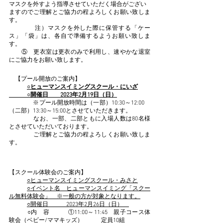
マスクを外すよう指導させていただく場合がござい
ますのでご理解とご協力の程よろしくお願い致しま
す。
　　　　注）マスクを外した際に保管する「ケー
ス」「袋」は、各自で準備するようお願い致しま
す。
　　⑤　更衣室は更衣のみで利用し、速やかな退室
にご協力をお願い致します。
　【プール開放のご案内】
○ヒューマンスイミングスクール・にいざ
　　　○開催日　　2023年2月19日（日）
　　　　※プール開放時間は（一部）10:30～12:00　
（二部）13:30～15:00とさせていただきます。
　　　　なお、一部、二部ともに入場人数は80名様
とさせていただいております。
　　　　ご理解とご協力の程よろしくお願い致しま
す。
【スクール体験会のご案内】
○ヒューマンスイミングスクール・みさと
○イベント名　ヒューマンスイミング「スクー
ル無料体験会」　※一般の方が対象となります。
○開催日　　　2023年2月26日（日）　
　　　○内　容　　　①11:00～11:45　親子コース体
験会（ベビー/ママキッズ）　　　定員10組