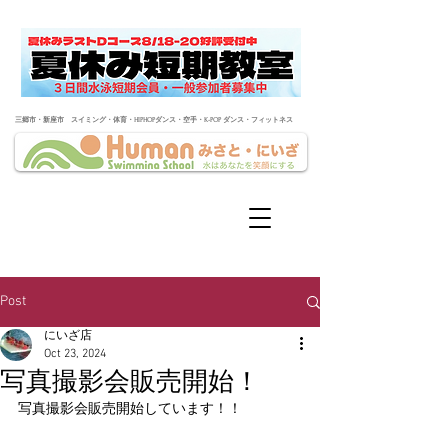
​三郷市・新座市 スイミング・体育・HIPHOPダンス・空手・K-POP ダンス・フィットネス
Post
にいざ店
Oct 23, 2024
写真撮影会販売開始！
写真撮影会販売開始しています！！