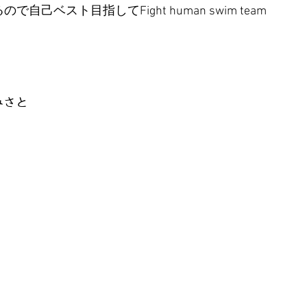
自己ベスト目指してFight human swim team
・みさと