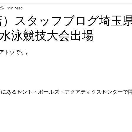
25
1 min read
店）スタッフブログ埼玉
水泳競技大会出場
アトウです。
教新座にあるセント・ポールズ・
アクアティクスセンターで