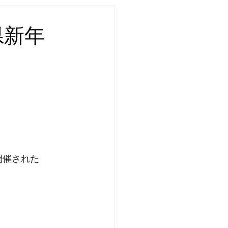
県新年
開催された