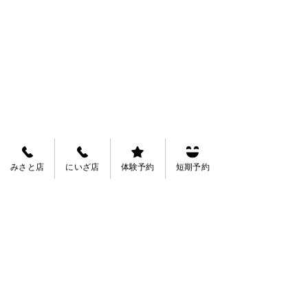
みさと店
にいざ店
体験予約
短期予約
ヒューマンフェスティバル開催！
水中運動会！