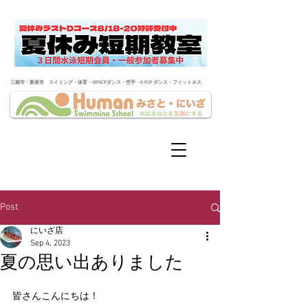
​三郷市・新座市 スイミング・体育・HIPHOPダンス・空手・K-POP ダンス・フィットネス
Post
にいざ店
Sep 4, 2023
夏の思い出ありました
皆さんこんにちは！