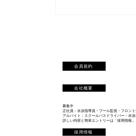
会員規約
水の中でぶくぶく ― 水中呼
気はなぜ泳ぎの基礎になるの
会社概要
か
募集中
正社員：水泳指導員・プール監視・フロント
​アルバイト：スクールバスドライバー・水
​詳しい内容と簡単エントリーは「採用情報
採用情報