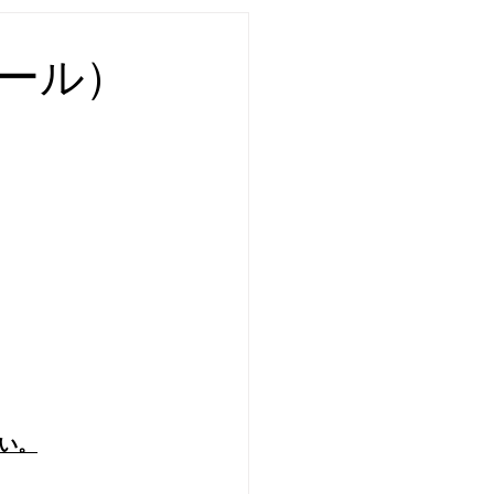
ール）
い。