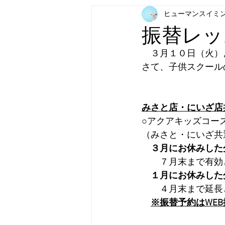
ヒューマンスイミ
振替レッ
　３月１０日（火）
さて、子供スクール
みさと店・にいざ店
○アクアキッズコー
（みさと・にいざ共
３月にお休みした
　　７月末まで有効
１月にお休みした
　　４月末まで延長
※振替予約はWE