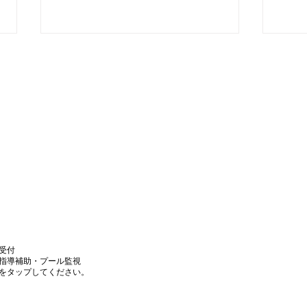
夏休み短期教室プラス1DAY
夏休
って何？
水泳
いて
受付
泳指導補助・プール監視
」をタップしてください。