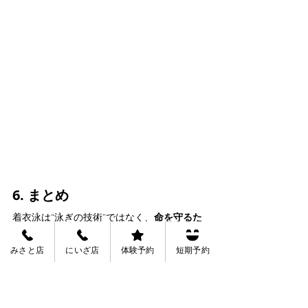
6. まとめ
着衣泳は“泳ぎの技術”ではなく、
命を守るた
めの行動教育
です。 水の事故は予測できませ
みさと店
にいざ店
体験予約
短期予約
んが、
正しい知識と体験があれば助かる確率
は大きく上がる
。 ヒューマンスイミングスク
ールとしても、毎年必ず実施するべき重要な