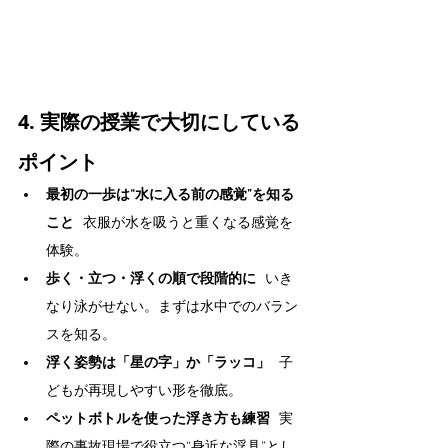
4. 実際の授業で大切にしている
ポイント
最初の一歩は“水に入る前の感覚”を知る
こと
   衣服が水を吸うと重くなる感覚を
体験。
歩く・立つ・浮くの順で段階的に
   いき
なり泳がせない。まずは水中でのバラン
スを知る。
浮く姿勢は「星の字」か「ラッコ」
   子
どもが再現しやすい形を徹底。
ペットボトルを使った浮き方も練習
   実
際の事故現場で役立つ“身近な浮具”とし