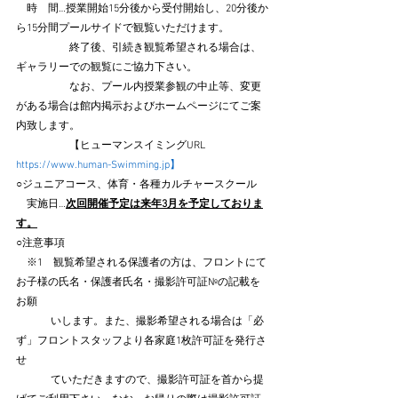
　時　間…授業開始15分後から受付開始し、20分後か
ら15分間プールサイドで観覧いただけます。
　　　　　終了後、引続き観覧希望される場合は、
ギャラリーでの観覧にご協力下さい。　
　　　　　なお、プール内授業参観の中止等、変更
がある場合は館内掲示およびホームページにてご案
内致します。
　　　　　【ヒューマンスイミングURL　
https://www.human-Swimming.jp】
○ジュニアコース、体育・各種カルチャースクール
　実施日…
次回開催予定は来年3月を予定しておりま
す。
○注意事項
　※1　観覧希望される保護者の方は、フロントにて
お子様の氏名・保護者氏名・撮影許可証№の記載を
お願
　　　 いします。また、撮影希望される場合は「必
ず」フロントスタッフより各家庭1枚許可証を発行さ
せ
　　　 ていただきますので、撮影許可証を首から提