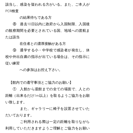
該当し、感染を疑われる方がいる。また、ご本人が
PCR検査
　　　　の結果待ちである方
　　⑧　過去10日以内に政府から入国制限、入国後
の観察期間を必要とされている国、地域への渡航ま
たは該当
　　　　在住者との濃厚接触がある方
　　⑨　通学する小・中学校で感染者が発生し、休
校や外出自粛の指示が出ている場合は、その指示に
従い練習
　　　　への参加はお控え下さい。
　【館内での遵守事項とご協力のお願い】
　　①　入館から退館までの全ての場面で、人との
距離（出来るだけ1m以上）を取るようご協力をお願
い致します。
　　　　また、ギャラリーに椅子を設置させていた
だいております。
　　　　ご利用される際は一定の距離を取りながら
利用していただきますようご理解とご協力をお願い