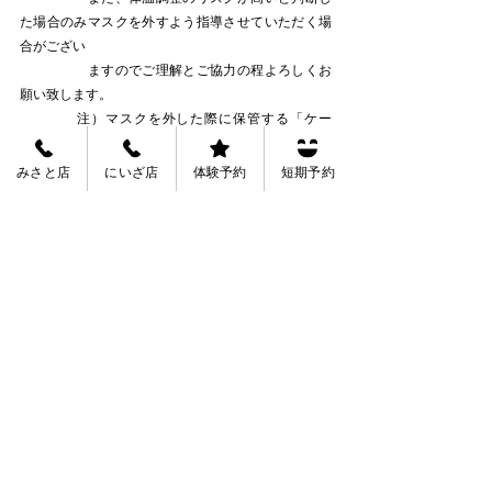
た場合のみマスクを外すよう指導させていただく場
合がござい
　　　　　ますのでご理解とご協力の程よろしくお
願い致します。
　　　　注）マスクを外した際に保管する「ケー
ス」「袋」は、各自で準備するようお願い致しま
す。
みさと店
にいざ店
体験予約
短期予約
　　⑤　更衣室は更衣のみで利用し、速やかな退室
にご協力をお願い致します。
　【プール開放について】
・ヒューマンスイミングスクール・みさ
と　　12月11日（日）
　　　・ヒューマンスイミングスクール・にい
ざ　　12月18日（日）
　　※プール開放時間は（一部）10:30～12:00　（二
部）13:30～15:00とさせていただきます。
　　　なお、一部、二部ともに入場人数は80名様と
させていただいております。
　　　　ご理解とご協力の程よろしくお願い致しま