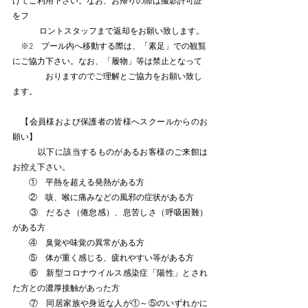
げてご利用下さい。なお、お帰りの際は撮影許可証
をフ
　　　 ロントスタッフまで返却をお願い致します。
　※2　プール内へ移動する際は、「素足」での観覧
にご協力下さい。なお、「履物」等は禁止となって
　　　　おりますのでご理解とご協力をお願い致し
ます
。
　【会員様および保護者の皆様へスクールからのお
願い】
　　　以下に該当するものがあるお客様のご来館は
お控え下さい。
　　①　平熱を超える発熱がある方
　　②　咳、喉に痛みなどの風邪の症状がある方
　　③　だるさ（倦怠感）、息苦しさ（呼吸困難）
がある方
　　④　臭覚や味覚の異常がある方
　　⑤　体が重く感じる、疲れやすい等がある方
　　⑥　新型コロナウイルス感染症「陽性」とされ
た方との濃厚接触があった方
　　⑦　同居家族や身近な人が①～⑤のいずれかに