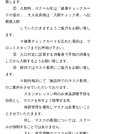
致します。
　　②　入館時、スクール生は「健康チェックカー
ドの提出」、大人会員様は「入館チェック表」へ記
載後入館
　　　　していただきますようご協力をお願い致し
ます。
　　　　※健康チェックカードを忘れた場合は、フ
ロントスタッフまでお声掛け下さい。
　　③　入口付近に設置する消毒液で手指の消毒を
してから入館するようお願い致します。
　　④　館内ではマスク着用にご協力をお願い致し
ます。
　　　　※館内掲示にて「施設内でのマスク着用」
のご案内をさせていただいております。
　　　　　スタジオレッスン時のみ体温調整予防を
目的とし、マスクを外すよう指導する等、
　　　　　体調管理を優先しマスクは必要ないこと
とさせていただきます。
　　　　　但し、マスクの着脱については、スクー
ルが強制することではありません。
　　　　　また、体温調整のリスクが高いと判断し