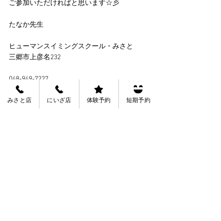
ご参加いただければと思います☆彡
たなか先生
ヒューマンスイミングスクール・みさと
三郷市上彦名232
048-949-7227
みさと店
にいざ店
体験予約
短期予約
15周年ありがとう！！
入会キャンペーン6月1日から開始！！！！