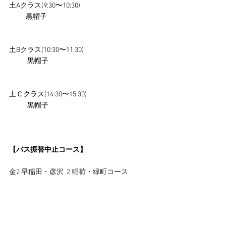
土Aクラス(9:30〜10:30)                                               
           黒帽子
土Bクラス(10:30〜11:30)                                             
            黒帽子
土Ｃクラス(14:30〜15:30)                                           
            黒帽子
【バス振替中止コース】
金2 早稲田・彦沢  2 稲荷・緑町コース  