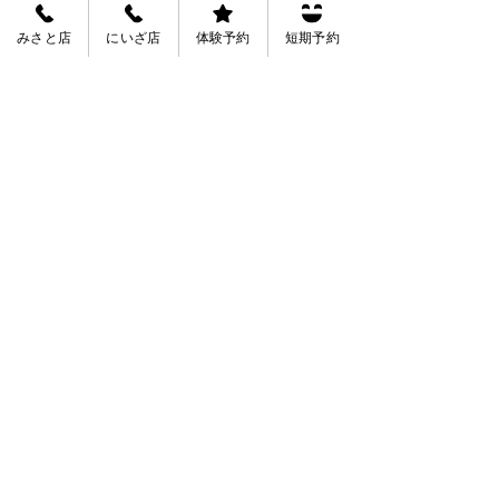
みさと店
にいざ店
体験予約
短期予約
See All
Recent Posts
会員規約
会社概要