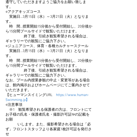
遵守していただきますようご協力をお願い致しま
す。
○アクアキッズコース
　実施日…3月15日（水）～3月21日（火）となりま
す。
　時　間…授業開始15分後から受付開始し、20分後か
ら15分間プールサイドで観覧いただけます。
　　　　　終了後、引続き観覧希望される場合は、
ギャラリーでの観覧にご協力下さい。 
○ジュニアコース、体育・各種カルチャースクール
　実施日…3月15日（水）～3月21日（火）となりま
す。
　時　間…授業開始15分後から受付開始し、20分後か
ら15分間プールサイドで観覧いただけます。
　　　　　終了後、引続き観覧希望される場合は、
ギャラリーでの観覧にご協力下さい。　
なお、プール内授業参観の中止・変更等がある場合
は、館内掲示およびホームページにてご案内させて
いただきます。
【ヒューマンスイミングURL　
https://www.human-
Swimming.jp】
○注意事項
　※1　観覧希望される保護者の方は、フロントにて
お子様の氏名・保護者氏名・撮影許可証№の記載を
お願
　　　 いします。また、撮影希望される場合は「必
ず」フロントスタッフより各家庭1枚許可証を発行さ
せ