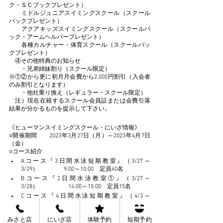
ク・ＳＣブックプレゼント）
　　ミドルジュニアスイミングスクール（スクール
バックプレゼント）
　　アクアキッズスイミングスクール（スクールバ
ック・アームヘルパープレゼント）
　　各種カルチャー・体育スクール（スクールバッ
クプレゼント）
　④その他特典のお知らせ
　　・兄弟姉妹割り（スクール限定）　
※①②から更に初月月会費から2,000円割引（入会者
のみ割引となります）
　　・他社乗り換え（レギュラー・スクール限定）
　注）現在在籍するスクール会員証または会費引落
結果が分かるものを提示して下さい。
《ヒューマンスイミングスクール・にいざ情報》
○開催期間　　2023年3月27日（月）～2023年4月7日
（金）　
○コース紹介　
Aコース『3日間水泳短期教室』（3/27～
3/29）　　　　 9:00～10:00　定員40名
Bコース『2日間水泳教室①』（3/27～
3/28）　　　　　14:00～15:00　定員15名
Cコース『4日間水泳短期教室』（4/3～
4/6）　　　　　 9:00～10:00  定員60名
Dコース『キッズスイミング短期教室』（4/3～
みさと店
にいざ店
体験予約
短期予約
4/5）　  14:00～14:45　定員20名