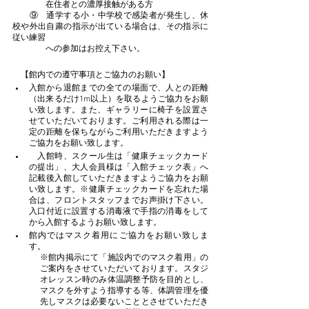
　　　　在住者との濃厚接触がある方
　　⑨　通学する小・中学校で感染者が発生し、休
校や外出自粛の指示が出ている場合は、その指示に
従い練習
　　　　への参加はお控え下さい。
　【館内での遵守事項とご協力のお願い】
入館から退館までの全ての場面で、人との距離
（出来るだけ1m以上）を取るようご協力をお願
い致します。また、ギャラリーに椅子を設置さ
せていただいております。ご利用される際は一
定の距離を保ちながらご利用いただきますよう
ご協力をお願い致します。
　入館時、スクール生は「健康チェックカード
の提出」、大人会員様は「入館チェック表」へ
記載後入館していただきますようご協力をお願
い致します。※健康チェックカードを忘れた場
合は、フロントスタッフまでお声掛け下さい。
入口付近に設置する消毒液で手指の消毒をして
から入館するようお願い致します。
館内ではマスク着用にご協力をお願い致しま
す。
※館内掲示にて「施設内でのマスク着用」の
ご案内をさせていただいております。スタジ
オレッスン時のみ体温調整予防を目的とし、
マスクを外すよう指導する等、体調管理を優
先しマスクは必要ないこととさせていただき