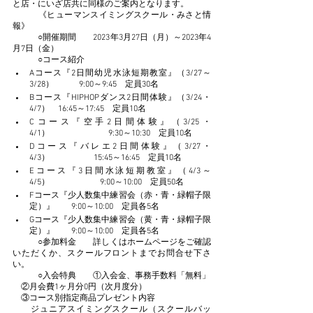
と店・にいざ店共に同様のご案内となります。
　　　《ヒューマンスイミングスクール・みさと情
報》
　　　○開催期間　　2023年3月27日（月）～2023年4
月7日（金）　
　　　○コース紹介　
Aコース『2日間幼児水泳短期教室』（3/27～
3/28）　　　9:00～9:45　定員30名
Bコース『HIPHOPダンス2日間体験』（3/24・
4/7）　16:45～17:45　定員10名
Cコース『空手2日間体験』（3/25・
4/1）　　　　　　　9:30～10:30　定員10名
Dコース『バレエ2日間体験』（3/27・
4/3）　　　　　 15:45～16:45　定員10名
Eコース『3日間水泳短期教室』（4/3～
4/5）　　　　　　9:00～10:00　定員50名
Fコース『少人数集中練習会（赤・青・緑帽子限
定）』　　9:00～10:00　定員各5名
Gコース『少人数集中練習会（黄・青・緑帽子限
定）』　　9:00～10:00　定員各5名
　　　○参加料金　　詳しくはホームページをご確認
いただくか、スクールフロントまでお問合せ下さ
い。
　　　○入会特典　　①入会金、事務手数料「無料」
　②月会費1ヶ月分0円（次月度分）
　③コース別指定商品プレゼント内容
　　ジュニアスイミングスクール（スクールバッ