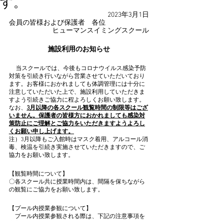
す。
2023年3月1日
会員の皆様および保護者　各位
ヒューマンスイミングスクール
施設利用のお知らせ
当スクールでは、今後もコロナウイルス感染予防
対策を引続き行いながら営業させていただいており
ます。お客様におかれましても体調管理には十分に
注意していただいた上で、施設利用していただきま
すよう引続きご協力に程よろしくお願い致します。
なお、
3月以降の各スクール観覧時間の制限等はござ
いません。保護者の皆様方におかれましても感染対
策防止にご理解とご協力をいただきますようよろし
くお願い申し上げます。
注）3月以降もご入館時はマスク着用、アルコール消
毒、検温を引続き実施させていただきますので、ご
協力をお願い致します。
【観覧時間について】
〇各スクール共に授業時間内は、間隔を保ちながら
の観覧にご協力をお願い致します。
【プール内授業参観について】
　プール内授業参観される際は、下記の注意事項を