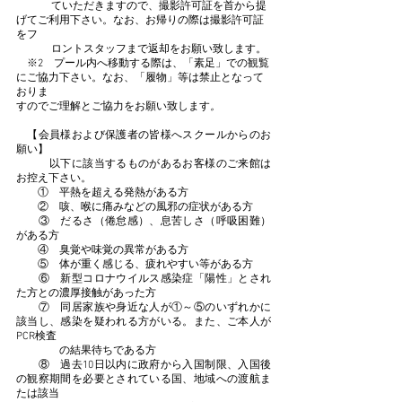
　　　 ていただきますので、撮影許可証を首から提
げてご利用下さい。なお、お帰りの際は撮影許可証
をフ
　　　 ロントスタッフまで返却をお願い致します。
　※2　プール内へ移動する際は、「素足」での観覧
にご協力下さい。なお、「履物」等は禁止となって
おりま
すのでご理解とご協力をお願い致します
。
　【会員様および保護者の皆様へスクールからのお
願い】
　　　以下に該当するものがあるお客様のご来館は
お控え下さい。
　　①　平熱を超える発熱がある方
　　②　咳、喉に痛みなどの風邪の症状がある方
　　③　だるさ（倦怠感）、息苦しさ（呼吸困難）
がある方
　　④　臭覚や味覚の異常がある方
　　⑤　体が重く感じる、疲れやすい等がある方
　　⑥　新型コロナウイルス感染症「陽性」とされ
た方との濃厚接触があった方
　　⑦　同居家族や身近な人が①～⑤のいずれかに
該当し、感染を疑われる方がいる。また、ご本人が
PCR検査
　　　　の結果待ちである方
　　⑧　過去10日以内に政府から入国制限、入国後
の観察期間を必要とされている国、地域への渡航ま
たは該当