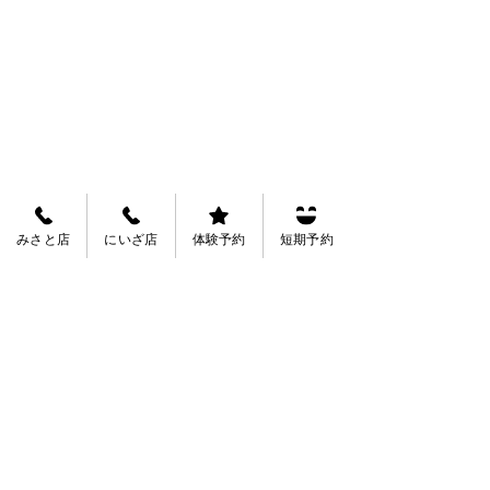
みさと店
にいざ店
体験予約
短期予約
Tags:
にいざ店お知らせ