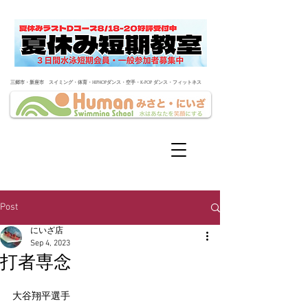
​三郷市・新座市 スイミング・体育・HIPHOPダンス・空手・K-POP ダンス・フィットネス
Post
にいざ店
Sep 4, 2023
打者専念
大谷翔平選手