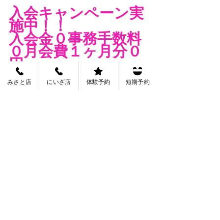
入会キャンペーン実
施中！！
入会金０事務手数料
０月会費１ヶ月分０
円
１２月２８日まで実
みさと店
にいざ店
体験予約
短期予約
施中