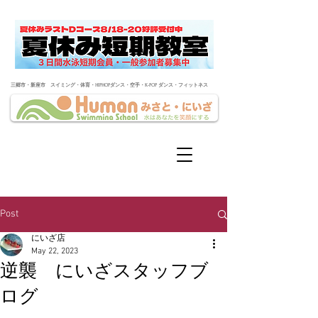
​三郷市・新座市 スイミング・体育・HIPHOPダンス・空手・K-POP ダンス・フィットネス
Post
にいざ店
May 22, 2023
逆襲 にいざスタッフブ
ログ