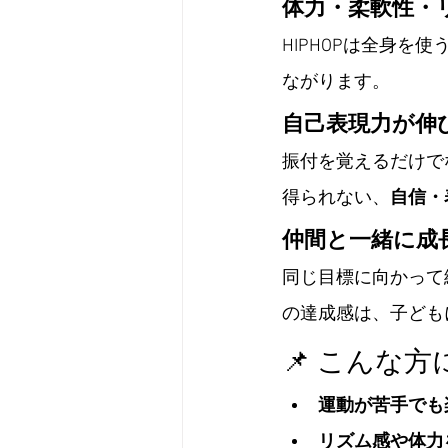
体力・柔軟性・
HIPHOPは全身
ながります。
自己表現力が伸
振付を覚えるだけで
得られない、
自信・
仲間と一緒に成
同じ目標に向かって
の達成感は、子ども
📌 こんな
運動が苦手でも
リズム感や体力