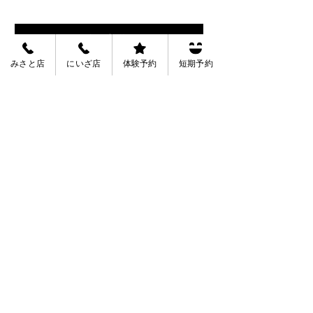
会員規約
みさと店
にいざ店
体験予約
短期予約
会社概要
募集中
正社員：水泳指導員・プール監視・フロント受
付
​アルバイト：スクールバスドライバー・水泳指
導補助・プール監視
​詳しい内容と簡単エントリーは「採用情報」を
タップしてください。
夏休み短期教室プラス
夏休み短期教室
採用情報
1DAYって何？
ナル水泳レッス
な子に向いてい
Copyright © 2019 ヒューマンスイミングスクール All rights Reserved