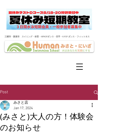
​三郷市・新座市 スイミング・体育・HIPHOPダンス・空手・K-POP ダンス・フィットネス
Post
みさと店
Jan 17, 2024
(みさと)大人の方！体験会
のお知らせ