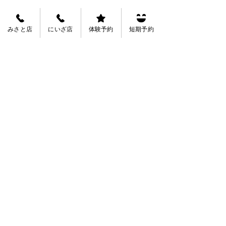
みさと店
にいざ店
体験予約
短期予約
​行動指針：Our Values​
​ヒューマンスポーツのスタッフは、以下の4
つを約束し、行動します。
Safety & Cleanliness（安全と清潔）
いつでも安全・清潔な施設であることを最優
先します。基本の徹底が、安心を生みます。
Greeting with a Smile（笑顔の挨拶）
訪れるすべての方を大切なお客様として迎
え、笑顔で挨拶します。
Professional Quality（プロの指導）
指導のプロとして常に学び、一人ひとりの個
性や成長速度に合わせた「感動するレッス
ン」を提供します。
Teamwork（チームワーク）
スタッフ間の連携を大切にし、より良いスク
ールつくりのために常に創意工夫を続けま
す。