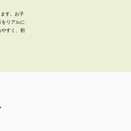
きます。お子
方をリアルに
れやすく、初
会