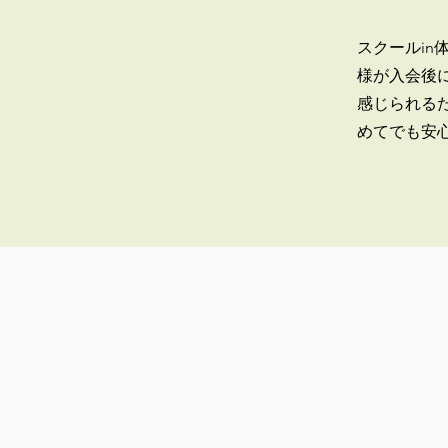
​スクールi
様が入会後
感じられる
めてでも安