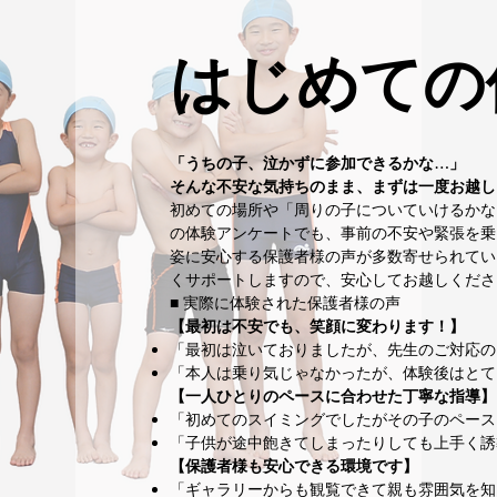
​はじめて
「うちの子、泣かずに参加できるかな…」
そんな不安な気持ちのまま、まずは一度お越し
初めての場所や「周りの子についていけるかな
の体験アンケートでも、事前の不安や緊張を乗
姿に安心する保護者様の声が多数寄せられてい
くサポートしますので、安心してお越しくださ
■ 実際に体験された保護者様の声
【最初は不安でも、笑顔に変わります！】
「最初は泣いておりましたが、先生のご対応の
「本人は乗り気じゃなかったが、体験後はとて
【一人ひとりのペースに合わせた丁寧な指導】
「初めてのスイミングでしたがその子のペース
「子供が途中飽きてしまったりしても上手く誘
【保護者様も安心できる環境です】
「ギャラリーからも観覧できて親も雰囲気を知