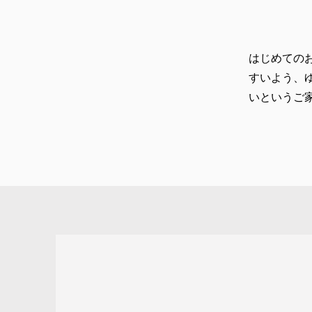
​はじめて
すいよう、
いというご