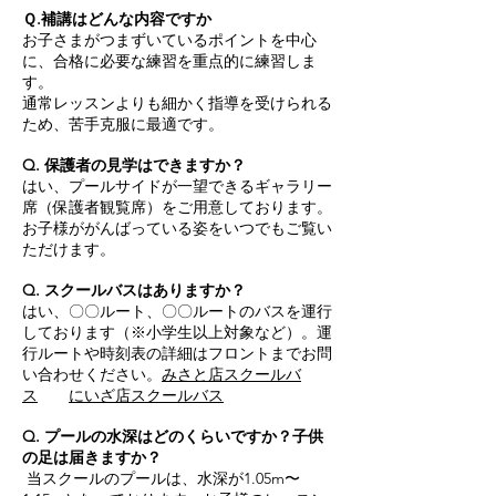
Ｑ.補講はどんな内容ですか
お子さまがつまずいているポイントを中心
に、合格に必要な練習を重点的に練習しま
す。
通常レッスンよりも細かく指導を受けられる
ため、苦手克服に最適です。
Q. 保護者の見学はできますか？
はい、プールサイドが一望できるギャラリー
席（保護者観覧席）をご用意しております。
お子様ががんばっている姿をいつでもご覧い
ただけます。
Q. スクールバスはありますか？
はい、〇〇ルート、〇〇ルートのバスを運行
しております（※小学生以上対象など）。運
行ルートや時刻表の詳細はフロントまでお問
い合わせください。
みさと店スクールバ
ス
にいざ店スクールバス
Q. プールの水深はどのくらいですか？子供
の足は届きますか？
当スクールのプールは、水深が1.05m〜