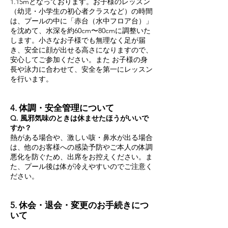
1.15mとなっております。お子様のレッスン
（幼児・小学生の初心者クラスなど）の時間
は、プールの中に「赤台（水中フロア台）」
を沈めて、水深を約60cm〜80cmに調整いた
します。小さなお子様でも無理なく足が届
き、安全に顔が出せる高さになりますので、
安心してご参加ください。また お子様の身
長や泳力に合わせて、安全を第一にレッスン
を行います。
4. 体調・安全管理について
Q. 風邪気味のときは休ませたほうがいいで
すか？
熱がある場合や、激しい咳・鼻水が出る場合
は、他のお客様への感染予防やご本人の体調
悪化を防ぐため、出席をお控えください。ま
た、プール後は体が冷えやすいのでご注意く
ださい。
5. 休会・退会・変更のお手続きにつ
いて