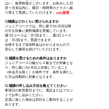
はい、振替制度がございます。お休みした日
翌々月末以内に、曜日・時間帯のクラスへ振
り替えて受講していただけます。
web振替
Q補講はどのくらい受けられますか
ジュニアコースでは、同じ級で4か月目以降
の方を対象に無料補講を実施しています。
週1日コースは「月1回まで」、週2日コース
は「月2回まで」受講できます。
合格するまで追加料金はかかりませんので、
安心して練習を続けていただけます。
Q.補講を受けるための条件はありますか
ジュニアコース23級から５級までが対象とな
り、同じ級に4か月以上在籍していること
（休会月を除く）が条件です。条件を満たし
た方は自動的に対象となります。
Q.補講の申し込み方法を教えてください
希望日の前営業日までに、電話またはフロン
トでお申し込みください。
定員に達した場合は別日をご案内することが
あります。