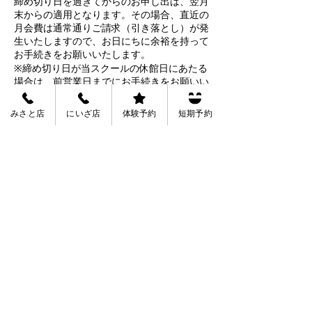
締め切り日を過ぎてからのお申し出は、翌月
末からの適用となります。その場合、直近の
月会費は通常通りご請求（引き落とし）が発
生いたしますので、お日にちに余裕を持って
お手続きをお願いいたします。
※締め切り日が当スクールの休館日にあたる
場合は、前営業日までにお手続きをお願いい
たします。
Q. 電話やメールでの休会・退会手続きはで
みさと店
にいざ店
体験予約
短期予約
きますか？
.恐れ入りますが、ご本人様（お子様の場合
は保護者様）の意思確認と書類へのご署名が
必要となるため、お電話やメール等での代理
受付は行っておりません。必ずフロント窓口
までお越しください。
Q. 曜日や時間帯（クラス）を変更したい場
合はどうすればいいですか？
クラス変更をご希望の場合は、変更希望月の
前月28日までにフロントにて「変更届」をご
提出ください。
※ご希望のクラスが定員に達している場合
は、空きが出るまでお待ちいただくことがご
ざいます。