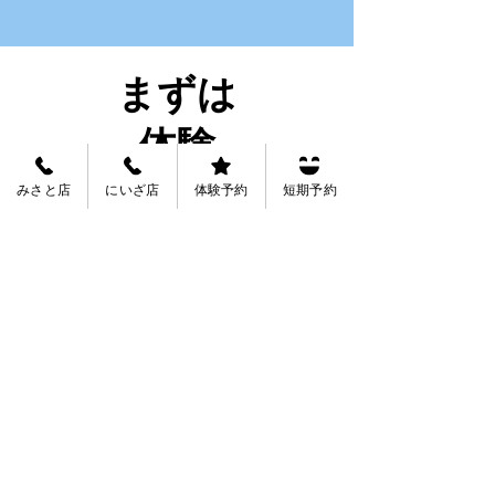
まずは
​体験
みさと店
にいざ店
体験予約
短期予約
ホームページだけでは伝えきれないス
クールの雰囲気があります。
​ぜひ一度、お子様と一緒に体験レッス
ンへお越しください。
三郷店体験予約
新座店体験予約