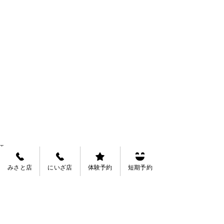
Tags:
みさと店お知らせ
ヒューマンスイミング
みさと店
にいざ店
体験予約
短期予約
緊急事態宣言