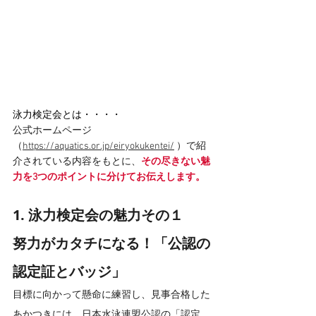
泳力検定会とは・・・・
公式ホームページ
（
https://aquatics.or.jp/eiryokukentei/
 ）で紹
介されている内容をもとに、
その尽きない魅
力を3つのポイントに分けてお伝えします。
1. 泳力検定会の魅力その１
努力がカタチになる！「公認の
認定証とバッジ」
目標に向かって懸命に練習し、見事合格した
あかつきには、日本水泳連盟公認の「認定