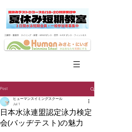
​三郷市・新座市 スイミング・体育・HIPHOPダンス・空手・K-POP ダンス・フィットネス
Post
ヒューマンスイミングスクール
Jul 1
日本水泳連盟認定泳力検定
会(バッヂテスト)の魅力