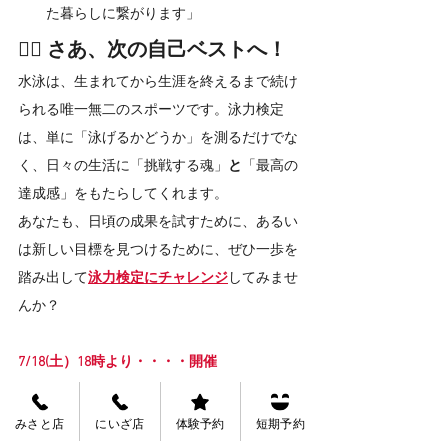
た暮らしに繋がります」
🏊‍♂️ さあ、次の自己ベストへ！
水泳は、生まれてから生涯を終えるまで続け
られる唯一無二のスポーツです。泳力検定
は、単に「泳げるかどうか」を測るだけでな
く、日々の生活に「挑戦する魂」
と
「最高の
達成感」をもたらしてくれます。
あなたも、日頃の成果を試すために、あるい
は新しい目標を見つけるために、ぜひ一歩を
踏み出して
泳力検定にチャレンジ
してみませ
んか？
7/18(土）18時より・・・・開催
会場：ﾋｭｰﾏﾝｽｲﾐﾝｸﾞｽｸｰﾙ・にいざ
場所：埼玉県新座市大和田2-5-51
みさと店
にいざ店
体験予約
短期予約
問い合わせ：048-485-9164